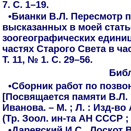
7. С. 1–19.
•Бианки В.Л. Пересмотр 
высказанных в моей стать
зоогеографических единиц
частях Старого Света в част
Т. 11, № 1. С. 29–56.
Биб
•Сборник работ по позв
[Посвящается памяти В.Л. Б
Иванова. – М. ; Л. : Изд-во
(Тр. Зоол. ин-та АН СССР ; т
•Даревский И.С., Лоскот 