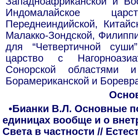
Западноафриканской и Во
Индомалайское цар
Переднеиндийской, Китайск
Малакко-Зондской, Филиппи
для “Четвертичной суши
царство с Нагорноазиа
Сонорской областями и
Борамериканской и Боревра
Осно
•Бианки В.Л. Основные п
единицах вообще и о внет
Света в частности // Есте