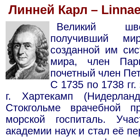
Линней Карл – Linnaeu
Великий швед
получивший мир
созданной им сис
мира, член Пари
почетный член Пет
С 1735 по 1738 гг
г. Хартекамп (Нидерла
Стокгольме врачебной пр
морской госпиталь. Уча
академии наук и стал её п