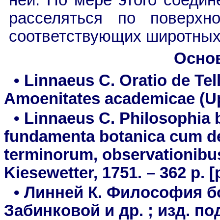
расселяться по поверхн
соответствующих широтных з
Осно
• Linnaeus C. Oratio de Tell
Amoenitates academicae (Ups
• Linnaeus C. Philosophia 
fundamenta botanica cum de
terminorum, observationibus
Kiesewetter, 1751. – 362 p.
[
• Линней К. Философия бот
Забинковой и др. ; изд. п