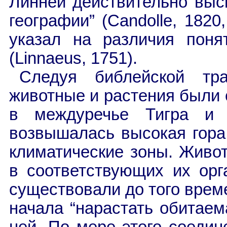
Линней действительно выс
географии” (Candolle, 1820
указал на различия понят
(Linnaeus, 1751).
Следуя библейской тра
животные и растения были 
в междуречье Тигра и 
возвышалась высокая гора,
климатические зоны. Живо
в соответствующих их орг
существовали до того време
начала “нарастать обитаем
ней. По мере этого соедин