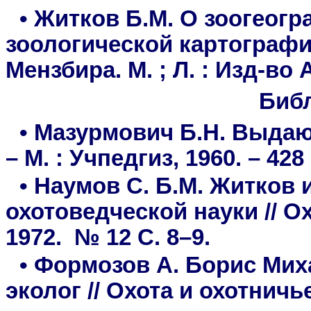
• Житков Б.М. О зоогеог
зоологической картографии
Мензбира. М. ; Л. : Изд-во 
Биб
• Мазурмович Б.Н. Выдаю
– М. : Учпедгиз, 1960. – 428 
• Наумов С. Б.М. Житков 
охотоведческой науки // О
1972. № 12 С. 8–9.
• Формозов А. Борис Мих
эколог // Охота и охотничье