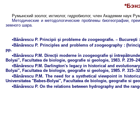
*Бэнэ
Румынский зоолог, ихтиолог, гидробиолог, член Академии наук Ру
Методические и методологические проблемы биогеографии, пре
земного шара.
•Bănărescu P. Principii şi probleme de zoogeografie. – Bucureşti 
•Bănărescu P. Principles and problems of zoogeography : (hrinci
pp.
•Bănărescu P.M. Direcţii moderne ín zoogeografie şi íntrepătrunder
Bolyai", Facultatea de biologie, geografie si geologie, 1983. P. 239–24
•Bănărescu P.M. Darlington's legacy in historical and evolutionar
Bolyai", Facultatea de biologie, geografie si geologie, 1985. P. 315–32
•Bănărescu P.M. The need for a systhetical viewpoint in histori
Universitatea "Babes-Bolyai", Facultatea de biologie, geografie si geo
•Bănărescu P. On the relations between hydrography and the range of