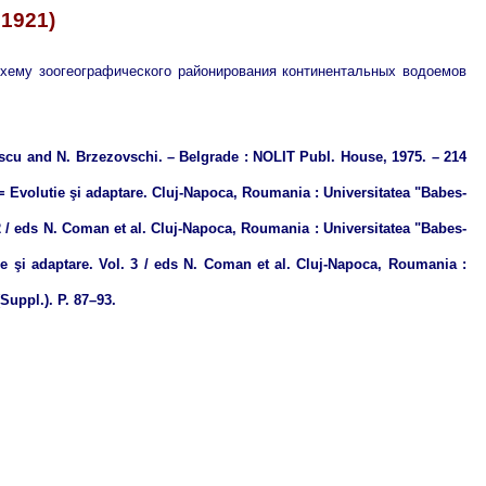
 1921)
хему зоогеографического районирования континентальных водоемов
scu and N. Brzezovschi. – Belgrade : NOLIT Publ. House, 1975. – 214
 = Evolutie şi adaptare. Cluj-Napoca, Roumania : Universitatea "Babes-
2 / eds N. Coman et al. Cluj-Napoca, Roumania : Universitatea "Babes-
ie şi adaptare. Vol. 3 / eds N. Coman et al. Cluj-Napoca, Roumania :
Suppl.). P. 87–93.