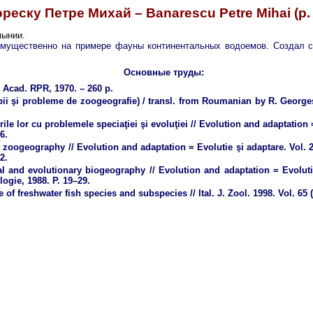
реску Петре Михай – Banarescu Petre Mihai (р.
мынии.
имущественно на примере фауны континентальных водоемов. Создал с
Основные труды:
: Acad. RPR, 1970. – 260 p.
pii şi probleme de zoogeografie) / transl. from Roumanian by R. George
ile lor cu problemele speciaţiei şi evoluţiei // Evolution and adaptation
6.
y zoogeography // Evolution and adaptation = Evolutie şi adaptare. Vol. 
2.
cal and evolutionary biogeography // Evolution and adaptation = Evolut
logie, 1988. P. 19–29.
 freshwater fish species and subspecies // Ital. J. Zool. 1998. Vol. 65 (