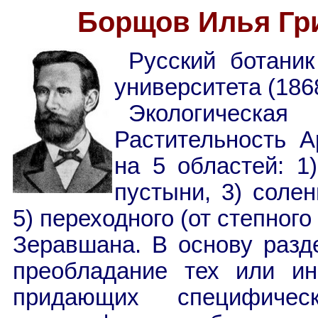
Борщов Илья Гри
Русский ботаник
университета (186
Экологическ
Растительность А
на 5 областей: 1
пустыни, 3) солен
5) переходного (от степног
Зеравшана. В основу разд
преобладание тех или и
придающих специфичес