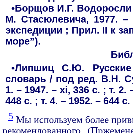
•Борщов И.Г. Водоросли 
М. Стасюлевича, 1977. – 
экспедиции ; Прил. II к з
море”).
Биб
•Липшиц С.Ю. Русские 
словарь / под ред. В.Н. С
1. – 1947. – xi, 336 с. ; т. 2. 
448 с. ; т. 4. – 1952. – 644 с.
5
Мы используем более привы
рекомендованного (Пржемен