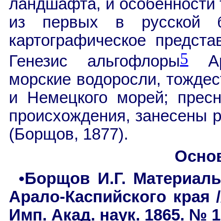
ландшафта, и особенности 
из первых в русской б
картографическое предста
5
Генезис альгофлоры
Ара
морские водоросли, тождес
и Немецкого морей; прес
происхождения, занесены 
(Борщов, 1877).
Осно
•Борщов И.Г. Материал
Арало-Каспийского края /
Имп. Акад. наук. 1865. № 1.