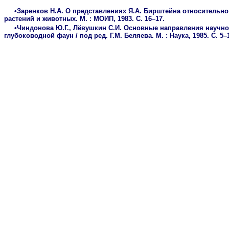
•Заренков Н.А. О представлениях Я.А. Бирштейна относительно
растений и животных. М. : МОИП, 1983. С. 16–17.
•Чиндонова Ю.Г., Лёвушкин С.И. Основные направления научной
глубоководной фаун / под ред. Г.М. Беляева. М. : Наука, 1985. С. 5–