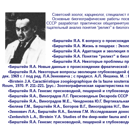
Советский зоолог, карцинолог, специалист
Основные биогеографические работы посв
СССР разработал практически общепринятую в
тщательный анализ понятия “реликт” в биологи
•Бирштейн Я.А. К вопросу о происхождени
•Бирштейн Я.А. Жизнь в пещерах : Эколого
•Бирштейн Я.А. Адаптация и эволюция пещ
•Бирштейн Я.А. Понятие “реликт” в биологи
•Бирштейн Я.А. Некоторые проблемы прои
•Бирштейн Я.А. Новые данные о происхождении фреатической подз
•Бирштейн Я.А. Некоторые вопросы эволюции глубоководной фаун
дек. 1969 г. / под ред. Л.А.Зенкевича ; с предисл. А.Л. Яншина. М. : 
•Birstein J.A. Caractéristique zoogéographique de la faune souterrai
Roum, 1970. P. 211–221. [рус.: Зоогеографическая характеристика 
•Бирштейн Я.А. Генезис пресноводной, пещерной и глубоководной 
•Бирштейн Я.А., Виноградов Л.Г. Пресноводные Decapoda СССР и и
•Бирштейн Я.А., Виноградов М.Е., Чиндонова Ю.Г. Вертикальная 
•Беляев Г.М., Бирштейн Я.А., Богоров В.Г., Виноградова Н.Г., В
•Зенкевич Л.А., Бирштейн Я.А., Беляев Г.М. Исследования донно
•Zenkevitch L.A., Birstein Y.A. Studies of the deep-water fauna and 
•Бирштейн Я.А. Генезис пресноводной, пещерной и глубоководной 