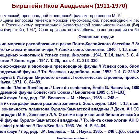
Бирштейн Яков Авадьевич (1911-1970)
 по морской, пресноводной и пещерной фаунам, профессор МГУ.
ящены вопросам генезиса морской глубоководной, пресноводной и пе
 России схему вертикальной биологической зональности океана (Бирш
и (Бирштейн, 1947). Соавтор известного учебника по зоогеографии (Бобри
Основные труды:
и морских ракообразных в реках Понто-Каспийского бассейна // Зоол.
-систематический очерк // Успехи совр. биологии. 1940. Т. 13, вып. 
ерных животных // Успехи совр. биологии. 1941. Т. 14, вып. 3. С. 4
и // Зоол. журн. 1947. Т. 26, вып. 4. С. 313–330.
схождения и эволюции пресноводной фауны // Успехи совр. биологии
емной фауны // Тр. Всесоюз. гидробиол. о-ва. 1952. Т. 4. С. 225–2
ы // История Мирового океана : Геологическое строение, происхожде
Наука, 1971. С. 84–89.
ne de l’Union Soviétique // Livre du centenaire, Émile G. Racovitza, 1868
подземной фауны Советского Союза // Бирштейн 1985 с. 97–103]
фаун / под ред. Г.М. Беляева. – М. : Наука, 1985. – 248 с.
х географическое распространение // Зоол. журн. 1934. Т. 13, вып. 
зональность планктона Курило-Камчатской впадины // Докл. АН СССР.
иноградов М.Е., Зенкевич Л.А. О схеме вертикальной биологической зон
й фауны Курило-Камчатской впадины // Тр. Ин-та океанологии АН СССР
related problems // Deep-Sea Res. 1956. Vol. 4. P. 54–64.
фаун / под ред. Г.М. Беляева. – М. : Наука, 1985. – 248 с.[сб. осно
Библиография: