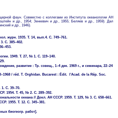
щерной фаун. Совместно с коллегами из Института океанологии АН
тейн и др., 1954; Зенкевич и др., 1955; Беляев и др., 1959). Дал
нский и др., 1946).
 журн. 1935. Т. 14, вып.4. С. 749–761.
3. С. 385–402.
36–453.
. 1949. Т. 27, № 1. С. 119–140.
29.
ние, развитие : Тр. совещ., 1–4 дек. 1969 г., и семинара, 22–24
–1968 / réd. T. Orghidan. Bucarest : Édit. l'Acad. de la Rép. Soc.
1. С. 39–70.
 1954. Т. 45, № 2. С. 289–392.
альности океана // Докл. АН СССР. 1959. Т. 129, № 3. С. 658–661.
. 1955. Т. 12. С. 345–381.
вных биогеогр. работ].