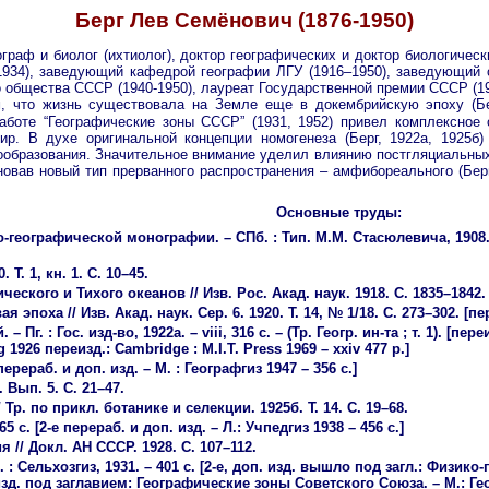
Берг Лев Семёнович (1876-1950)
граф и биолог (ихтиолог), доктор географических и доктор биологическ
34), заведующий кафедрой географии ЛГУ (1916–1950), заведующий о
 общества СССР (1940-1950), лауреат Государственной премии СССР (19
, что жизнь существовала на Земле еще в докембрийскую эпоху (Бер
 работе “Географические зоны СССР” (1931, 1952) привел комплексн
ир. В духе оригинальной концепции номогенеза (Берг, 1922а, 1925б
ообразования. Значительное внимание уделил влиянию постгляциальны
сновав новый тип прерванного распространения – амфибореального (Бер
Основные труды:
еографической монографии. – СПб. : Тип. М.М. Стасюлевича, 1908. – xxi
Т. 1, кн. 1. С. 10–45.
ского и Тихого океанов // Изв. Рос. Акад. наук. 1918. С. 1835–1842.
поха // Изв. Акад. наук. Сер. 6. 1920. Т. 14, № 1/18. С. 273–302. [пе
. : Гос. изд-во, 1922а. – viii, 316 с. – (Тр. Геогр. ин-та ; т. 1). [п
 1926 переизд.: Cambridge : M.I.T. Press 1969 – xxiv 477 p.]
перераб. и доп. изд. – М. : Географгиз 1947 – 356 с.]
 Вып. 5. С. 21–47.
р. по прикл. ботанике и селекции. 1925б. Т. 14. С. 19–68.
5 с. [2-е перераб. и доп. изд. – Л.: Учпедгиз 1938 – 456 с.]
// Докл. АН СССР. 1928. С. 107–112.
 : Сельхозгиз, 1931. – 401 с. [2-е, доп. изд. вышло под загл.: Физи
. изд. под заглавием: Географические зоны Советского Союза. – М.: Геогр