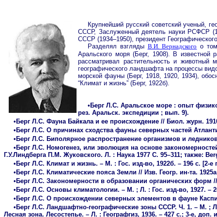
Крупнейший русский советский ученый, гео
СССР, Заслуженный деятель науки РСФСР (19
СССР (1934–1950), президент Географического
Разделял взгляды
В.И. Вернадского
о том
Аральского моря (Берг, 1908). В известной
рассматривал растительность и животный м
географического ландшафта на процессы вид
морской фауны (Берг, 1918, 1920, 1934), обо
“Климат и жизнь” (Берг, 1922б).
•Берг Л.С. Аральское море : опыт физико-г
рез. Аральск. экспедиции ; вып. 9).
•Берг Л.С. Фауна Байкала и ее происхождение // Биол. журн. 1910. 
•Берг Л.С. О причинах сходства фауны северных частей Атлантиче
•Берг Л.С. Биполярное распространение организмов и ледниковая э
•Берг Л.С. Номогенез, или эволюция на основе закономерностей. – Пг
Г.У.Линдберга П.М. Жуковского. Л. : Наука 1977 С. 95–311; также: Berg
•Берг Л.С. Климат и жизнь. – М. : Гос. изд-во, 1922б. – 196 с. [2-е 
•Берг Л.С. Климатические пояса Земли // Изв. Геогр. ин-та. 1925а.
•Берг Л.С. Закономерности в образовании органических форм // Т
•Берг Л.С. Основы климатологии. – М. ; Л. : Гос. изд-во, 1927. – 26
•Берг Л.С. О происхождении северных элементов в фауне Каспия 
•Берг Л.С. Ландшафтно-географические зоны СССР. Ч. 1. – М. ; Л.
Лесная зона. Лесостепье. – Л. : Географгиз, 1936. – 427 с.; 3-е, доп