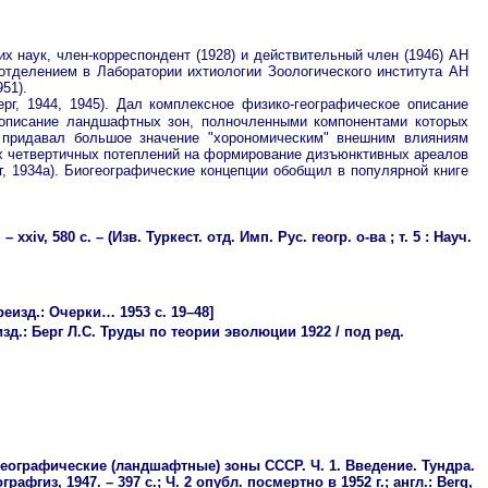
их наук, член-корреспондент (1928) и действительный член (1946) АН
тделением в Лаборатории ихтиологии Зоологического института АН
51).
г, 1944, 1945). Дал комплексное физико-географическое описание
ое описание ландшафтных зон, полночленными компонентами которых
) придавал большое значение "хорономическим" внешним влияниям
х четвертичных потеплений на формирование дизъюнктивных ареалов
г, 1934а). Биогеографические концепции обобщил в популярной книге
v, 580 с. – (Изв. Туркест. отд. Имп. Рус. геогр. о-ва ; т. 5 : Науч.
реизд.: Очерки… 1953 с. 19–48]
ереизд.: Берг Л.С. Труды по теории эволюции 1922 / под ред.
ко-географические (ландшафтные) зоны СССР. Ч. 1. Введение. Тундра.
афгиз, 1947. – 397 с.; Ч. 2 опубл. посмертно в 1952 г.; англ.: Berg,