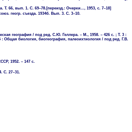
. 66, вып. 1. С. 69–78.[переизд.: Очерки…, 1953, с. 7–18]
з. геогр. съезда. 1934б. Вып. 3. С. 3–10.
ская география / под ред. С.Ю. Геллера. – М., 1958. – 426 с. ; Т. 3 :
; Т. 5 : Общая биология, биогеография, палеоихтиология / под ред. Г.В.
ССР, 1952. – 147 с.
. С. 27–31.