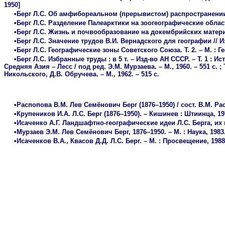
1950]
•Берг Л.С. Об амфибореальном (прерывистом) распространении мор
•Берг Л.С. Разделение Палеарктики на зоогеографические област
•Берг Л.С. Жизнь и почвообразование на докембрийских материка
•Берг Л.С. Значение трудов В.И. Вернадского для географии // Изв.
•Берг Л.С. Географические зоны Советского Союза. Т. 2. – М. : Гео
•Берг Л.С. Избранные труды : в 5 т. – Изд-во АН СССР. – Т. 1 : Исто
Средняя Азия – Лесс / под ред. Э.М. Мурзаева. – М., 1960. – 551 с. ; 
Никольского, Д.В. Обручева. – М., 1962. – 515 с.
•Распопова В.М. Лев Семёнович Берг (1876–1950) / сост. В.М. Расп
•Крупеников И.А. Л.С. Берг (1876–1950). – Кишинев : Штиинца, 197
•Исаченко А.Г. Ландшафтно-географические идеи Л.С. Берга, их и
•Мурзаев Э.М. Лев Семёнович Берг, 1876–1950. – М. : Наука, 1983.
•Исаченков В.А., Квасов Д.Д. Л.С. Берг. – М. : Просвещение, 1988.