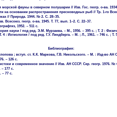
ской фауны в северном полушарии // Изв. Гос. геогр. о-ва. 1934а. Т
и на основании распространения пресноводных рыб // Тр. 1-го Всесою
х // Природа. 1944. № 2. С. 28–35.
 Всесоюз. геогр. о-ва. 1945. Т. 77, вып. 1–2. С. 22–37.
графгиз, 1952. – 511 с.
рия науки / под ред. Э.М. Мурзаева. – М., 1956. – 395 с. ; Т. 2 : Физиче
Т. 4 : Ихтиология / под ред. Г.У. Линдберга. – М. ; Л., 1961. – 746 с. 
Библиография:
опова ; вступ. ст. К.К. Маркова, Г.В. Никольского. – М. : Изд-во АН С
6. – 126 с.
стоки и современное значение // Изв. АН СССР. Сер. геогр. 1976. № 4
 – 177 с.
 – 77 с.