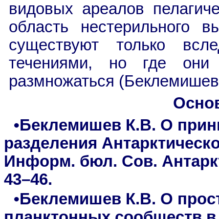
видовых ареалов пелагиче
область нестерильного в
существуют только всле
течениями, но где они
размножаться (Беклемишев,
Осно
•Беклемишев К.В. О при
разделения Антарктическо
Информ. бюл. Сов. Антаркт
43–46.
•Беклемишев К.В. О прос
планктонных сообществ в 