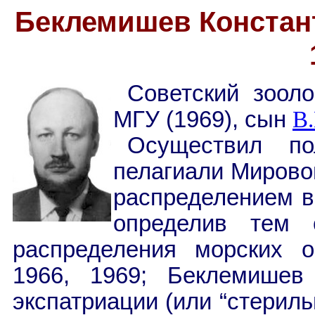
Беклемишев Констан
Советский зооло
МГУ (1969), сын
В
Осуществил по
пелагиали Мировог
распределением в
определив тем 
распределения морских о
1966, 1969; Беклемишев
экспатриации (или “стериль