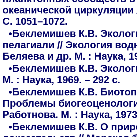
океанической циркуляции //
С. 1051–1072.
•Беклемишев К.В. Эколо
пелагиали // Экология водн
Беляева и др. М. : Наука, 19
•Беклемишев К.В. Эколог
М. : Наука, 1969. – 292 с.
•Беклемишев К.В. Биотоп
Проблемы биогеоценологии 
Работнова. М. : Наука, 1973
•Беклемишев К.В. О при