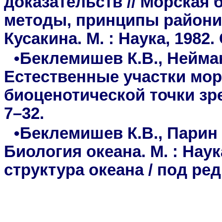
доказательств // Морская 
методы, принципы районир
Кусакина. М. : Наука, 1982. 
•Беклемишев К.В., Нейман
Естественные участки мор
биоценотической точки зрен
7–32.
•Беклемишев К.В., Парин Н
Биология океана. М. : Наука
структура океана / под ред