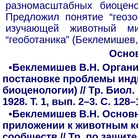
разномасштабных биоцено
Предложил понятие “геозо
изучающей животный м
“геоботаника” (Беклемишев,
Осно
•Беклемишев В.Н. Органи
постановке проблемы инд
биоценологии) // Тр. Биол.
1928. Т. 1, вып. 2–3. С. 128–
•Беклемишев В.Н. Основ
приложении к животным 
сообществ // Тр. по защите 