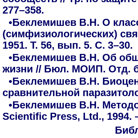
277–358.
•Беклемишев В.Н. О кла
(симфизиологических) связ
1951. Т. 56, вып. 5. С. 3–30.
•Беклемишев В.Н. Об об
жизни // Бюл. МОИП. Отд. би
•Беклемишев В.Н. Биоце
сравнительной паразитологи
•Беклемишев В.Н. Методо
Scientific Press, Ltd., 1994. 
Биб