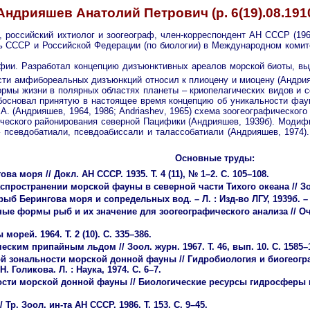
Андрияшев Анатолий Петрович (р. 6(19).08.191
, российский ихтиолог и зоогеограф, член-корреспондент АН СССР (19
ль СССР и Российской Федерации (по биологии) в Международном комит
афии. Разработал концепцию дизъюнктивных ареалов морской биоты, в
сти амфибореальных дизъюнкций относил к плиоцену и миоцену (Андрия
рмы жизни в полярных областях планеты – криопелагических видов и с
 обосновал принятую в настоящее время концепцию об уникальности фау
А. (Андрияшев, 1964, 1986;
Andriashev
, 1965) схема зоогеографическог
ического районирования северной Пацифики (Андрияшев, 1939б). Модиф
 псевдобатиали, псевдоабиссали и талассобатиали (Андрияшев, 1974).
Основные труды:
моря // Докл. АН СССР. 1935. Т. 4 (11), № 1–2. С. 105–108.
остранении морской фауны в северной части Тихого океана // Зоол. 
 Берингова моря и сопредельных вод. – Л. : Изд-во ЛГУ, 1939б. – 
 формы рыб и их значение для зоогеографического анализа // Очер
рей. 1964. Т. 2 (10). C. 335–386.
ким припайным льдом // Зоол. журн. 1967. Т. 46, вып. 10. С. 1585–
й зональности морской донной фауны // Гидробиология и биогеогр
. Голикова. Л. : Наука, 1974. С. 6–7.
сти морской донной фауны // Биологические ресурсы гидросферы и
. Зоол. ин-та АН СССР. 1986. Т. 153. С. 9–45.