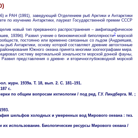
0)
66) и РАН (1991), заведующий Отделением рыб Арктики и Антарктики
ете по изучению Антарктики, лауреат Государственной премии СССР
ыделив новый тип прерванного распространения – амфипацифическое
2
шев, 1939б). Развил учение о биономической биполярности
морской
ообществ, постоянно или временно связанных со льдом (Андрияшев,
ны рыб Антарктики, основу которой составляют древние автохтонные
о районирования Южного океана принята многими зоогеографами мира.
ицировал систему вертикальной зональности морской донной фауны,
 Развил представления о древне- и вторичноглубоководной морской
журн. 1939а. Т. 18, вып. 2. С. 181–191.
187 с.
ки по общим вопросам ихтиологии / под ред. Г.У. Линдберга. М. ;
1593.
афия шельфов холодных и умеренных вод Мирового океана : тез.
 их использование. Биологические ресурсы Мирового океана /