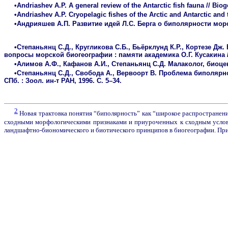
•Andriashev A.P. A general review of the Antarctic fish fauna // Bio
•Andriashev A.P. Cryopelagic fishes of the Arctic and Antarctic and 
•Андрияшев А.П. Развитие идей Л.С. Берга о биполярности морс
•Степаньянц С.Д., Кругликова С.Б., Бьёрклунд К.Р., Кортезе 
вопросы морской биогеографии : памяти академика О.Г. Кусакина / 
•Алимов А.Ф., Кафанов А.И., Степаньянц С.Д. Малаколог, биоценол
•Степаньянц С.Д., Свобода А., Вервоорт В. Проблема биполярнос
СПб. : Зоол. ин-т РАН, 1996. С. 5–34.
2
Новая трактовка понятия “биполярность” как “широкое распространени
сходными морфологическими признаками и приуроченных к сходным услови
ландшафтно-биономического и биотического принципов в биогеографии. При