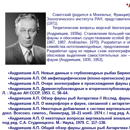
*
Советский (родился в Монпелье, Франция)
Зоологического института РАН, представите
(1971).
Теоретические вопросы морской биогеогр
(Андрияшев, 1939а). Становление большей ча
фауны и обосновал существование особой фо
1967, 1987;
Andriashev
, 1970). Разработал и
семейства нототениеподобных; предложенная 
Разработал одну из первых схем зоогеограф
обосновав выделение самостоятельных зон –
фауне (Андрияшев, 1935, 1953).
•Андрияшев А.П. Новые данные о глубоководных рыбах Берингова 
•Андрияшев А.П. Об амфипацифическом (японо-орегонском) распр
•Андрияшев А.П. Очерк зоогеографии и происхождения фауны рыб
•Андрияшев А.П. Древнеглубоководные и вторичноглубоководные
Л. : Изд-во АН СССР, 1953. С. 58–64.
•Андрияшев А.П. Обзор фауны рыб Антарктики // Исслед. фауны мо
•Андрияшев А.П. О микрофлоре и фауне, связанной с антарктичес
•Андрияшев А.П. Некоторые добавления к системе вертикально
докл. Всесоюз. симпоз., Ленинград, 18–21 нояб. 1974 г. / под ред. А.Н
•Андрияшев А.П. О некоторых вопросах вертикальной зонально
под ред. С.А. Студенецкого. М.: Наука, 1979. С. 117–138.
•Андрияшев А.П. Общий обзор фауны донных рыб Антарктики // Тр