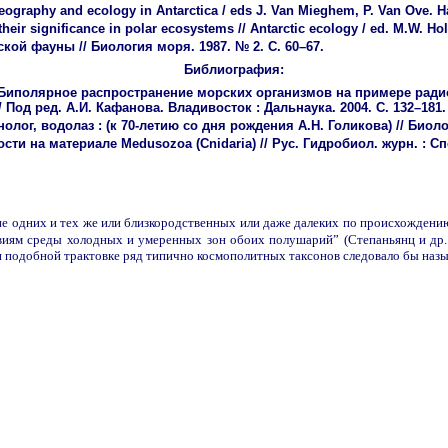
geography and ecology in Antarctica / eds J. Van Mieghem, P. Van Ove. Hag
their significance in polar ecosystems // Antarctic ecology / ed. M.W. Hol
кой фауны // Биология моря. 1987. № 2. С. 60–67.
Библиография:
Дж. Биполярное распространение морских организмов на примере рад
Под ред. А.И. Кафанова. Владивосток : Дальнаука. 2004. С. 132–181.
ог, водолаз : (к 70-летию со дня рождения А.Н. Голикова) // Биологи
ти на материале Medusozoa (Cnidaria) // Рус. Гидробиол. журн. : Сп
е одних и тех же или близкородственных или даже далеких по происхождению
ям среды холодных и умеренных зон обоих полушарий” (Степаньянц и др. 
 подобной трактовке ряд типично космополитных таксонов следовало бы наз