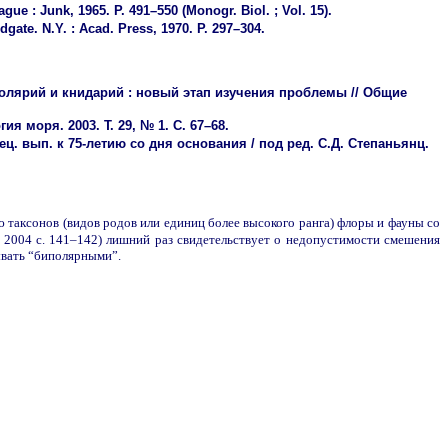
ue : Junk, 1965. P. 491–550 (Monogr. Biol. ; Vol. 15).
dgate. N.Y. : Acad. Press, 1970. P. 297–304.
иолярий и книдарий : новый этап изучения проблемы // Общие
я моря. 2003. Т. 29, № 1. С. 67–68.
ец. вып. к 75-летию со дня основания / под ред. С.Д. Степаньянц.
 таксонов (видов родов или единиц более высокого ранга) флоры и фауны со
2004 с. 141–142) лишний раз свидетельствует о недопустимости смешения
ывать “биполярными”.